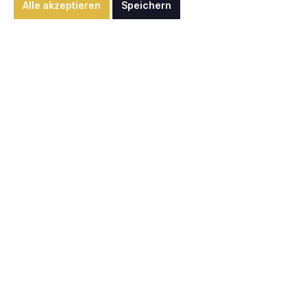
Alle akzeptieren
Speichern
3.900,00 €*
Blaue Orchidee
Details