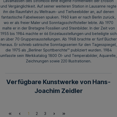
Lavamassen des Stromboli eine eigene Formenwelt der Erosion
und Vergänglichkeit. Auf seiner weiteren Station in Lausanne regte
ihn die Raumfahrt zu Weltraum- und Tiefseebilder an, auf denen
fantastische Fabelwesen spuken. 1960 kam er nach Berlin zurück,
wo er als freier Maler und Sonntagsschriftsteller lebte. Ab 1970
malte er in der Bretagne Fossilien und Steinbilder. In der Zeit von
1955 bis 1984 machte er 66 Einzelausstellungen und beteiligte sich
an über 70 Gruppenausstellungen. Ab 1968 brachte er fünf Bücher
heraus. Er schrieb satirische Sonntagsserien für den Tagesspiegel,
die 1975 als „Berliner Spottberichte'" publiziert wurden. 1984
umfasste sein Werkkatalog 1800 Öl- und Temperabilder, Aquarelle,
Zeichnungen sowie 220 Illustrationen.
Verfügbare Kunstwerke von Hans-
Joachim Zeidler
1
2
3