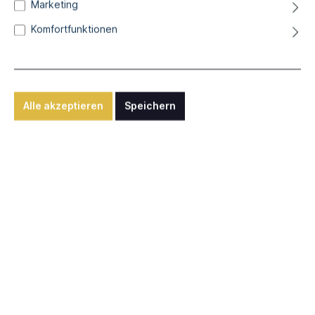
Marketing
Gravitation
Komfortfunktionen
Direktdruck auf Alu-Dibond, 60 x 40 cm
290,00 €*
Alle akzeptieren
Speichern
Differenzbesteuerung nach § 25a UStG zzgl. Versandkosten
Sofort verfügbar, Lieferzeit: ca. 1-2 Wochen
Anfrage senden
Nutzen Sie unsere "Anfragen"-Funktion für internationalen
Versand, individuelle Rahmungen oder sonstige Wünsche.
Werknummer:
art10340
Beschreibung